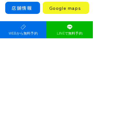
店舗情報
Google maps
WEBから無料予約
LINEで無料予約
女性専用パーソナルジム Top
Ryde茨木市駅前店
大阪府茨木市本町６−９ 茨木本町ビル 3階
B
​阪急茨木市駅から徒歩5分
OPEN 9am~22pm
personalgymtoprydeibaraki@gmail.com
Tel:
080-2000-3003